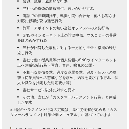
脅迫、威嚇、威迫的な行為
当社への虚偽の情報提供、言いがかり行為
電話での長時間拘束、執拗な問い合わせ、他のお客さま
対応に影響が及ぶ迷惑行為
許可・アポイントの無い当社オフィスへの来訪行為
SNSやインターネット上の誹謗中傷、マスコミへの暴露
をほのめかす行為
当社が回答した事柄に対する一方的な主張・指摘の繰り
返し行為
当社で働く従業員等の個人情報のSNSやインターネット
上へ無断投稿行為（写真、音声、映像の公開）
不相当な賠償要求、過度な謝罪要求、追及・個人への攻
撃（従業員等への懲戒などを求め、結果を要求する行為、個
人や職位を指定した対応要求等）
当社サービス以外に対する要求
その他、当社が「カスタマーハラスメント行為」と判断
した要求
※上記のハラスメント行為の定義は、厚生労働省が定める「カス
タマーハラスメント対策企業マニュアル」に基づいています。