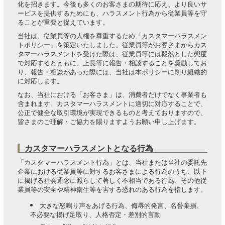
化を招きます。今後も多くのお客さまの期待に応え、より良いサ
ービスを提供するためにも、ハラスメント行為から従業員等を守
ることが重要と捉えています。
当社は、従業員等の人権を尊重するため「カスタマーハラスメン
トポリシー」を策定いたしました。従業員等がお客さまからカス
タマーハラスメントを受けた際は、従業員等には毅然とした態度
で対応するとともに、上長等に報告・相談することを奨励してお
り、報告・相談があった際には、当社は本ポリシーに則り組織的
に対応します。
なお、当社における「お客さま」は、消費者だけでなく事業者も
含まれます。カスタマーハラスメントに適切に対応することで、
公正で健全な取引環境が実現できるものと考えておりますので、
皆さまのご理解・ご協力を賜りますようお願い申し上げます。
カスタマーハラスメントとなる行為
「カスタマーハラスメント行為」とは、当社または当社の委託先
企業における従業員等に対するお客さまによる行為のうち、以下
に掲げる社会通念に照らして著しく不相当である行為、その他従
業員等の安全や精神衛生等を害する恐れのある行為を指します。
大きな怒鳴り声をあげる行為、侮辱的発言、名誉棄損、
不必要な揚げ足取り、人格否定・差別的言動