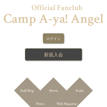
ログイン
新規入会
Staff Blog
Movie
Radio
Photo
Web Magazine