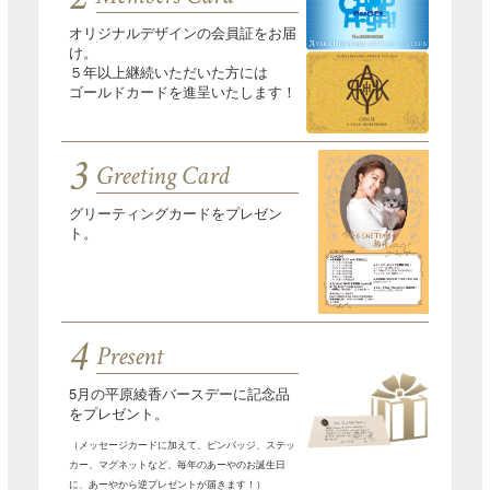
オリジナルデザインの会員証をお届
け。
５年以上継続いただいた方には
ゴールドカードを進呈いたします！
3
Greeting Card
グリーティングカードをプレゼン
ト。
4
Present
5月の平原綾香バースデーに記念品
をプレゼント。
（メッセージカードに加えて、ピンバッジ、ステッ
カー、マグネットなど、毎年のあーやのお誕生日
に、あーやから逆プレゼントが届きます！）