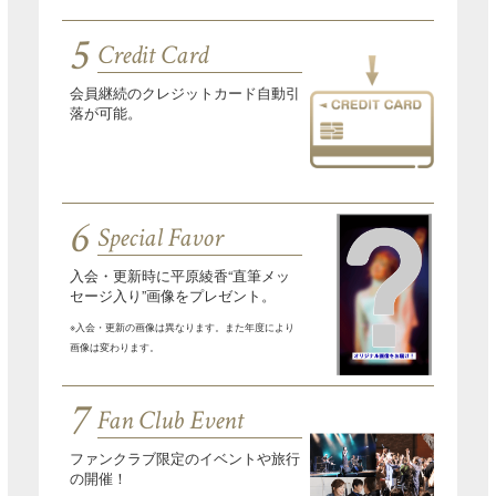
5
Credit Card
会員継続のクレジットカード自動引
落が可能。
6
Special Favor
入会・更新時に平原綾香“直筆メッ
セージ入り”画像をプレゼント。
※入会・更新の画像は異なります。また年度により
画像は変わります。
7
Fan Club Event
ファンクラブ限定のイベントや旅行
の開催！