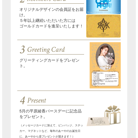
オリジナルデザインの会員証をお届
け。
５年以上継続いただいた方には
ゴールドカードを進呈いたします！
3
Greeting Card
グリーティングカードをプレゼン
ト。
4
Present
5月の平原綾香バースデーに記念品
をプレゼント。
（メッセージカードに加えて、ピンバッジ、ステッ
カー、マグネットなど、毎年のあーやのお誕生日
に、あーやから逆プレゼントが届きます！）