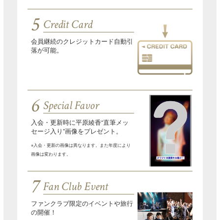
5
Credit Card
会員継続のクレジットカード自動引
落が可能。
6
Special Favor
入会・更新時に平原綾香“直筆メッ
セージ入り”画像をプレゼント。
※入会・更新の画像は異なります。また年度により
画像は変わります。
7
Fan Club Event
ファンクラブ限定のイベントや旅行
の開催！