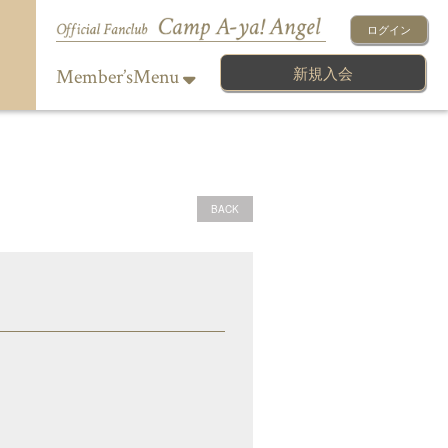
ログイン
新規入会
Member’sMenu
BACK