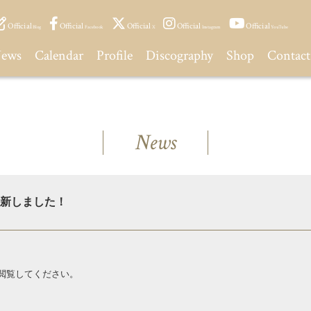
Official
Official
Official
Official
Official
Blog
Facebook
X
Instagram
YouTube
ews
Calendar
Profile
Discography
Shop
Contact
News
 更新しました！
閲覧してください。