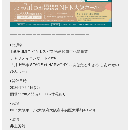
￣￣￣￣￣￣￣￣￣￣￣￣￣￣￣￣￣￣￣￣￣
▪︎公演名
TSURUMIこどもホスピス開設10周年記念事業
チャリティコンサート2026
「井上芳雄 STAGE of HARMONY ～あなたと生きる しあわせの
ひみつ～」
▪︎開催日時
2026年7月1日(水)
開場14:30／開演15:30 ※休憩あり
▪︎会場
NHK大阪ホール(大阪府大阪市中央区大手前4-1-20)
▪︎出演
井上芳雄