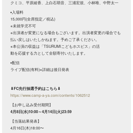
クミコ、平原綾香、上白石萌音、三浦宏規、小林唯、中野太一
▪︎入場料
15,000円(全席指定／税込)
※未就学児不可
※出演者が変更になる場合もございます。出演者変更の場合でも
払い戻しはいたしかねます。予めご了承ください。
※本公演の収益は「TSURUMIこどもホスピス」の活
動を応援する力として全額寄付いたします。
▪︎配信
ライブ配信(有料)※詳細は後日発表
⬇︎FC先行抽選予約はこちら⬇︎
https://www.camp-a-ya.com/contents/1062512
【お申し込み受付期間】
4月8日(水)10:00～4月14日(火)23:59
【当落結果発表】
4月16日(木)18:00〜