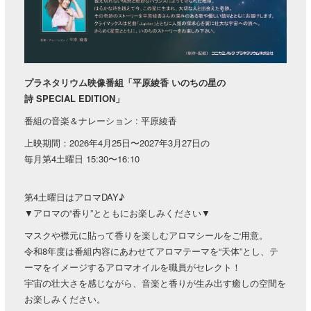
プラネタリウム映像番組「平原綾香 いのちの星の
詩 SPECIAL EDITION」
番組の音楽＆ナレーション : 平原綾香
上映期間：2026年4月25日〜2027年3月27日の
毎月第4土曜日 15:30〜16:10
第4土曜日はアロマDAY♪
▼アロマの“香り”とともにお楽しみください▼
マスクや襟元に貼って香りを楽しむアロマシールをご用意。
令和8年度は番組内容にあわせてアロマテーマを“天体”とし、テ
ーマをイメージするアロマオイルを職員がセレクト！
宇宙の壮大さを感じながら、音楽と香りが生み出す癒しの空間を
お楽しみください。