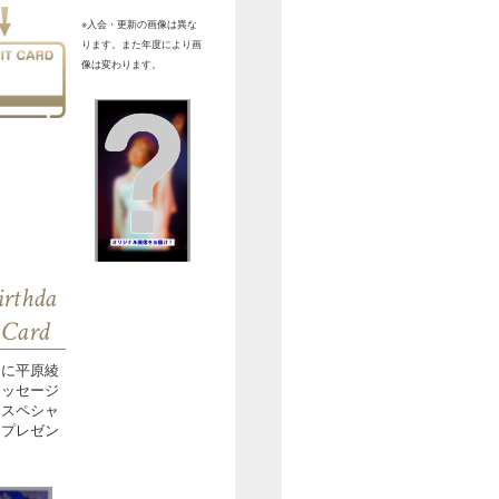
※入会・更新の画像は異な
ります。また年度により画
像は変わります。
irthda
 Card
日に平原綾
メッセージ
！スペシャ
をプレゼン