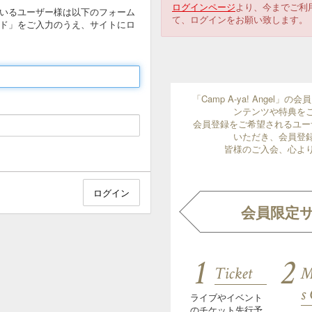
ログインページ
より、今までご利
ているユーザー様は以下のフォーム
て、ログインをお願い致します。
ド」をご入力のうえ、サイトにロ
「Camp A-ya! Angel
ンテンツや特典を
会員登録をご希望されるユー
いただき、会員登
皆様のご入会、心よ
会員限定
1
2
Ticket
M
s
ライブやイベント
のチケット先行予