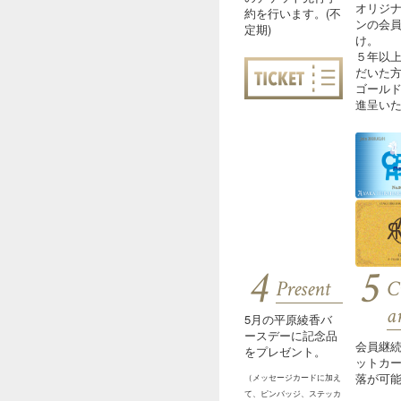
オリジ
約を行います。(不
ンの会
定期)
け。
５年以
だいた
ゴール
進呈い
4
5
Present
C
a
5月の平原綾香バ
ースデーに記念品
会員継
をプレゼント。
ットカ
落が可
（メッセージカードに加え
て、ピンバッジ、ステッカ