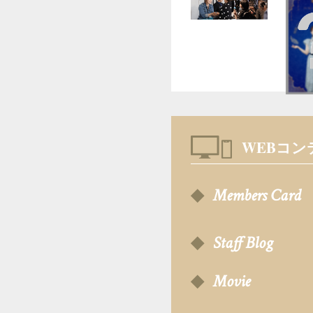
WEBコン
Members Card
Staff Blog
Movie