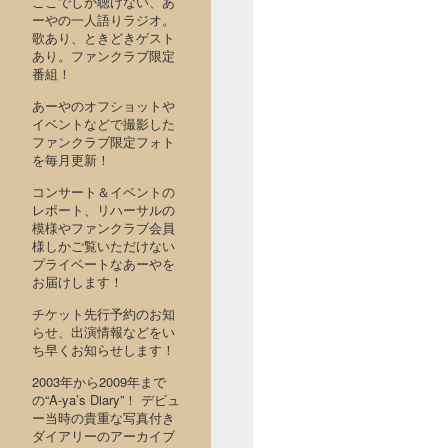
ここでしか聴けない、あ
ーやの一人語りラジオ。
歌あり、ときどきゲスト
あり。ファンクラブ限定
番組！
あーやのオフショットや
イベントなどで撮影した
ファンクラブ限定フォト
を毎月更新！
コンサート＆イベントの
レポート、リハーサルの
模様やファンクラブ会員
様しかご覧いただけない
プライベートなあーやを
お届けします！
チケット先行予約のお知
らせ、出演情報などをい
ち早くお知らせします！
2003年から2009年まで
の“A-ya’s Diary”！ デビュ
ー当時の貴重な写真付き
ダイアリーのアーカイブ