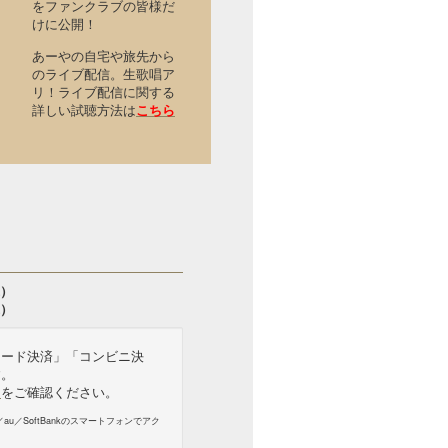
をファンクラブの皆様だ
けに公開！
あーやの自宅や旅先から
のライブ配信。生歌唱ア
リ！ライブ配信に関する
詳しい試聴方法は
こちら
込）
）
カード決済」「コンビニ決
す。
ら
をご確認ください。
au／SoftBankのスマートフォンでアク