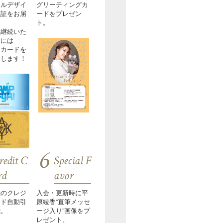
ナルデザイ
グリーティングカ
員証をお届
ードをプレゼン
ト。
上継続いた
方には
ドカードを
たします！
6
redit C
Special F
rd
avor
続のクレジ
入会・更新時に平
ード自動引
原綾香“直筆メッセ
能。
ージ入り”画像をプ
レゼント。