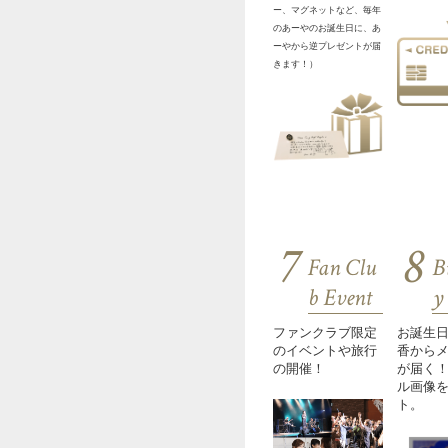
ー、マグネットなど、毎年
のあーやのお誕生日に、あ
ーやから逆プレゼントが届
きます！）
7
8
Fan Clu
B
b Event
y
ファンクラブ限定
お誕生
のイベントや旅行
香から
の開催！
が届く
ル画像
ト。