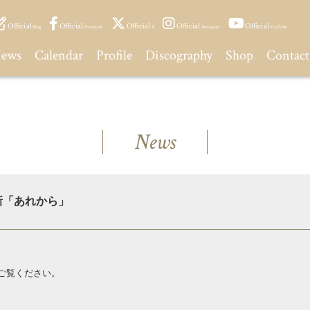
Official
Official
Official
Official
Official
Blog
Facebook
X
Instagram
YouTube
ews
Calendar
Profile
Discography
Shop
Contact
News
 更新「あれから」
ご覧ください。