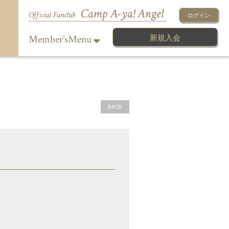
ログイン
新規入会
Member’sMenu
BACK