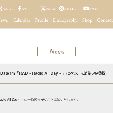
Official
Official
Official
Official
Official
Blog
Facebook
X
Instagram
YouTube
ews
Calendar
Profile
Discography
Shop
Contact
News
Date fm「RAD～Radio All Day～」にゲスト出演(6/6掲載)
AD～Radio All Day～」に平原綾香がゲスト出演いたします。