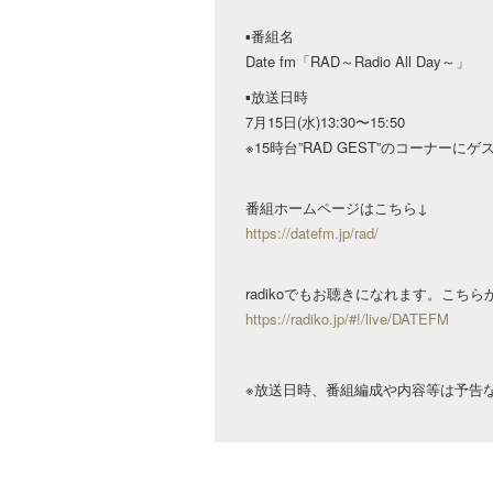
▪︎番組名
Date fm「RAD～Radio All Day～」
▪︎放送日時
7月15日(水)13:30〜15:50
※15時台”RAD GEST”のコーナーに
番組ホームページはこちら↓
https://datefm.jp/rad/
radikoでもお聴きになれます。こちら
https://radiko.jp/#!/live/DATEFM
※放送日時、番組編成や内容等は予告