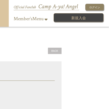
ログイン
新規入会
Member’sMenu
BACK