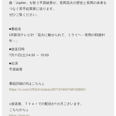
曲「Jupiter」を歌う平原綾香が、長岡花火の歴史と長岡の未来を
つなぐ若手起業家に迫ります。
ぜひご覧ください。
■番組名
UX新潟テレビ21「花火に魅せられて、ミライヘ－長岡の戦後81
年－」
■放送日時
7月11日(土)14:33 ～ 15:03
■出演
平原綾香
番組詳細のXはこちら↓
https://x.com/UX5ch/status/2071519047481528501
※放送後、ＴＶｅｒでの配信が1カ月ございます。
こちらから↓
https://tver.jp/