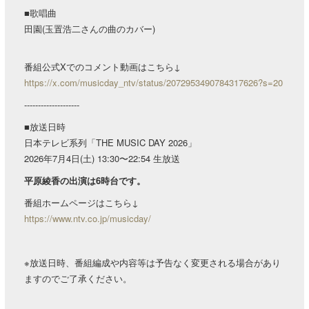
■歌唱曲
田園(玉置浩二さんの曲のカバー)
番組公式Xでのコメント動画はこちら↓
https://x.com/musicday_ntv/status/2072953490784317626?s=20
--------------------
■放送日時
日本テレビ系列「THE MUSIC DAY 2026」
2026年7月4日(土) 13:30〜22:54 生放送
平原綾香の出演は6時台です。
番組ホームページはこちら↓
https://www.ntv.co.jp/musicday/
※放送日時、番組編成や内容等は予告なく変更される場合があり
ますのでご了承ください。