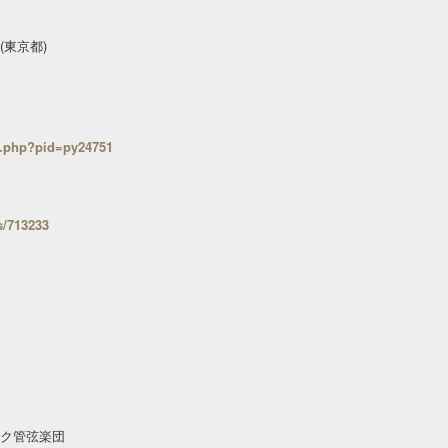
(東京都)
il.php?pid=py24751
s/713233
ック管弦楽団