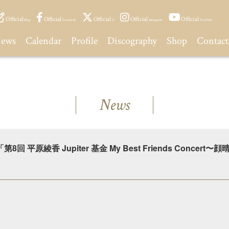
Official
Official
Official
Official
Official
Blog
Facebook
X
Instagram
YouTube
ews
Calendar
Profile
Discography
Shop
Contact
News
第8回 平原綾香 Jupiter 基金 My Best Friends Concert