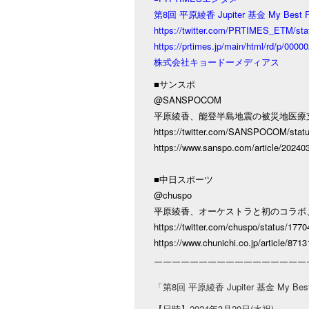
第8回 平原綾香 Jupiter 基金 My Bes
https://twitter.com/PRTIMES_ETM/st
https://prtimes.jp/main/html/rd/p/000
株式会社キョードーメディアス
■サンスポ
@SANSPOCOM
平原綾香、能登半島地震の被災地医療
https://twitter.com/SANSPOCOM/stat
https://www.sanspo.com/article/20240
■中日スポーツ
@chuspo
平原綾香、オーケストラと初のコラボ
https://twitter.com/chuspo/status/17
https://www.chunichi.co.jp/article/8713
￣￣￣￣￣￣￣￣￣￣￣￣￣￣￣￣￣
「第8回 平原綾香 Jupiter 基金 My Be
【日時】2024年3月20日(水祝)