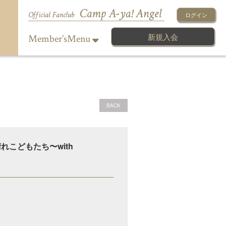
ログイン
新規入会
Member’sMenu
BACK
〜顔晴れこどもたち〜with