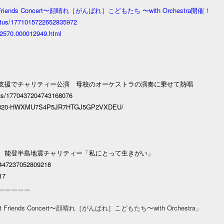
t Friends Concert〜顔晴れ［がんばれ］こどもたち 〜with Orchestra開催！
atus/1771015722652835972
002570.000012949.html
支援でチャリティー公演 母校のオーケストラの演奏に乗せて熱唱
us/1770437204743168076
320
-
HWXMU7S4P5JR7HTGJ5GP2VXDEU/
、能登半島地震チャリティー「私にとって生きがい」
70447237052809218
17
￣￣￣￣￣
st Friends Concert〜顔晴れ［がんばれ］こどもたち〜with Orchestra」