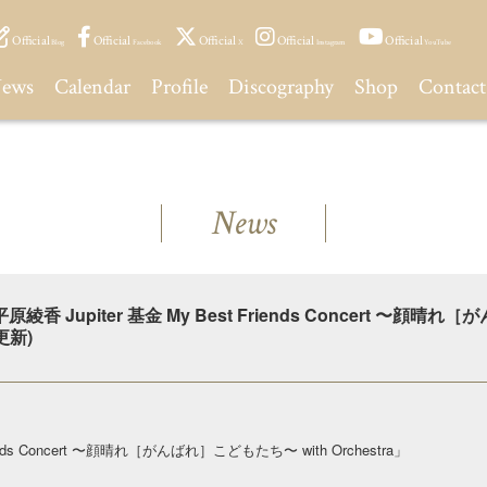
Official
Official
Official
Official
Official
Blog
Facebook
X
Instagram
YouTube
ews
Calendar
Profile
Discography
Shop
Contact
News
原綾香 Jupiter 基金 My Best Friends Concert 〜顔晴
更新)
iends Concert 〜顔晴れ［がんばれ］こどもたち〜 with Orchestra」