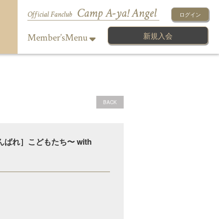
ログイン
新規入会
Member’sMenu
BACK
れ［がんばれ］こどもたち〜 with