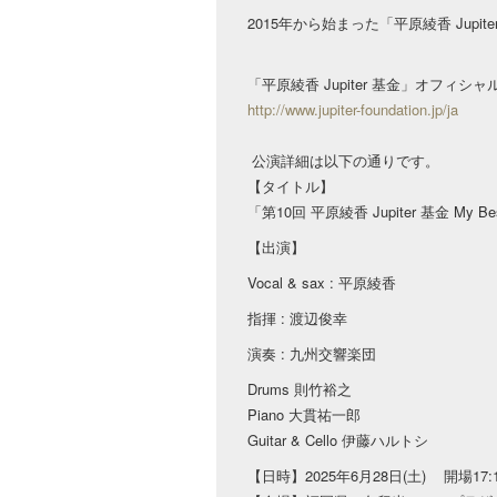
2015年から始まった「平原綾香 Jup
「平原綾香 Jupiter 基金」オフィシャ
http://www.jupiter-foundation.jp/ja
公演詳細は以下の通りです。
【タイトル】
「第10回 平原綾香 Jupiter 基金 My Be
【出演】
Vocal & sax : 平原綾香
指揮 : 渡辺俊幸
演奏 : 九州交響楽団
Drums 則竹裕之
Piano 大貫祐一郎
Guitar & Cello 伊藤ハルトシ
【日時】2025年6月28日(土) 開場17:15