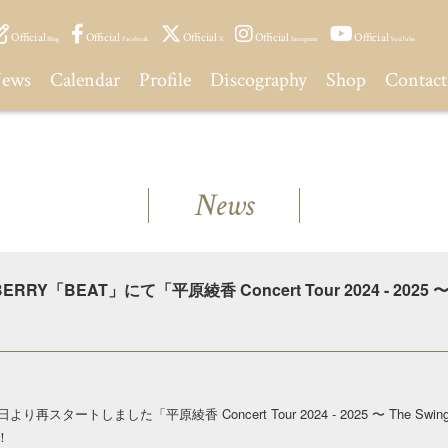
Official
Official
Official
Official
Official
Blog
Facebook
X
Instagram
YouTube
ews
Calendar
Profile
Discography
Shop
Contact
News
RY「BEAT」にて「平原綾香 Concert Tour 2024 - 2025 〜 Th
より再スタートしました「平原綾香 Concert Tour 2024 - 2025 〜 The Swin
！