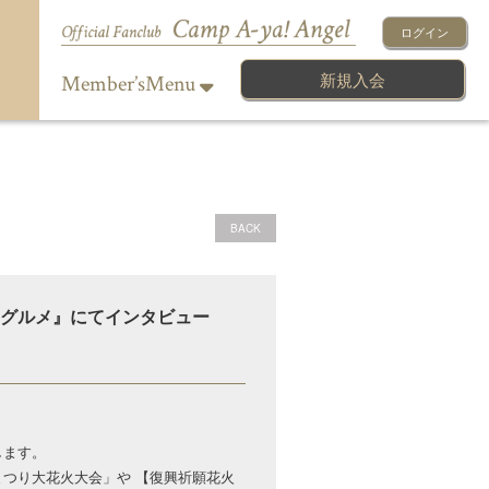
ログイン
新規入会
Member’sMenu
BACK
UPグルメ』にてインタビュー
します。
つり大花火大会」や 【復興祈願花火