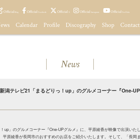
Official
Official
Official
Official
Official
Blog
Facebook
X
Instagram
YouTube
ews
Calendar
Profile
Discography
Shop
Contact
News
0〜 新潟テレビ21「まるどりっ！up」のグルメコーナー『One-
りっ！up」のグルメコーナー『One-UPグルメ』に、平原綾香が映像で出演いた
、平原綾香が長岡市のおすすめのお店をご紹介いたします。そして、「長岡ま