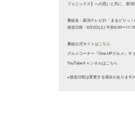
フェニックス】への思いと共に、新潟
番組名：新潟テレビ21「まるどりっ！u
放送日程：8月2日(土) 午前9:30〜11:1
番組公式サイトは
こちら
グルメコーナー『One-UPグルメ』サ
YouTubeチャンネルは
こちら
※放送日程は変更する場合があります