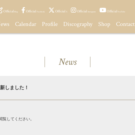
Official
Official
Official
Official
Official
Blog
Facebook
X
Instagram
YouTube
ews
Calendar
Profile
Discography
Shop
Contact
News
 更新しました！
閲覧してください。