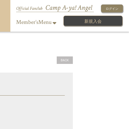
ログイン
新規入会
Member’sMenu
BACK