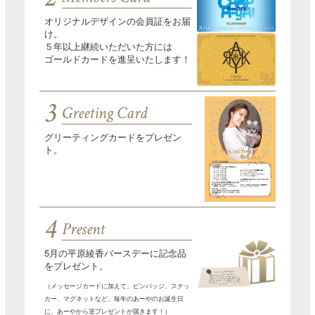
オリジナルデザインの会員証をお届
け。
５年以上継続いただいた方には
ゴールドカードを進呈いたします！
3
Greeting Card
グリーティングカードをプレゼン
ト。
4
Present
5月の平原綾香バースデーに記念品
をプレゼント。
（メッセージカードに加えて、ピンバッジ、ステッ
カー、マグネットなど、毎年のあーやのお誕生日
に、あーやから逆プレゼントが届きます！）