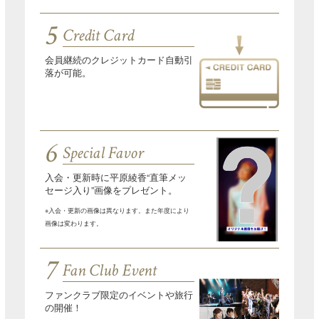
5
Credit Card
会員継続のクレジットカード自動引
落が可能。
6
Special Favor
入会・更新時に平原綾香“直筆メッ
セージ入り”画像をプレゼント。
※入会・更新の画像は異なります。また年度により
画像は変わります。
7
Fan Club Event
ファンクラブ限定のイベントや旅行
の開催！