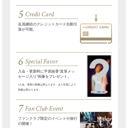
5
Credit Card
会員継続のクレジットカード自動引
落が可能。
6
Special Favor
入会・更新時に平原綾香“直筆メッ
セージ入り”画像をプレゼント。
※入会・更新の画像は異なります。また年度により
画像は変わります。
7
Fan Club Event
ファンクラブ限定のイベントや旅行
の開催！