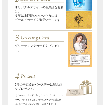
オリジナルデザインの会員証をお届
け。
５年以上継続いただいた方には
ゴールドカードを進呈いたします！
3
Greeting Card
グリーティングカードをプレゼン
ト。
4
Present
5月の平原綾香バースデーに記念品
をプレゼント。
（メッセージカードに加えて、ピンバッジ、ステッ
カー、マグネットなど、毎年のあーやのお誕生日
に、あーやから逆プレゼントが届きます！）