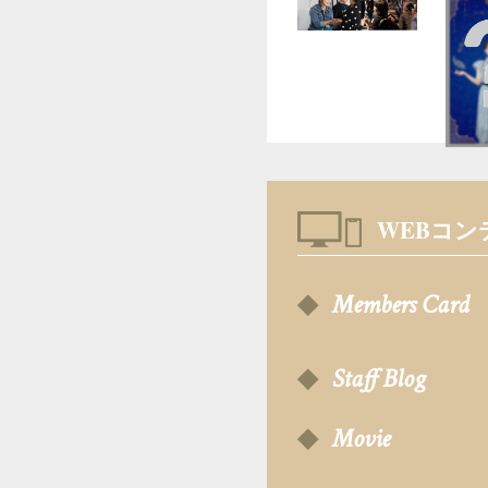
WEBコン
Members Card
Staff Blog
Movie