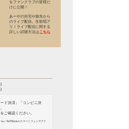
をファンクラブの皆様だ
けに公開！
あーやの自宅や旅先から
のライブ配信。生歌唱ア
リ！ライブ配信に関する
詳しい試聴方法は
こちら
込）
）
カード決済」「コンビニ決
す。
ら
をご確認ください。
au／SoftBankのスマートフォンでアク