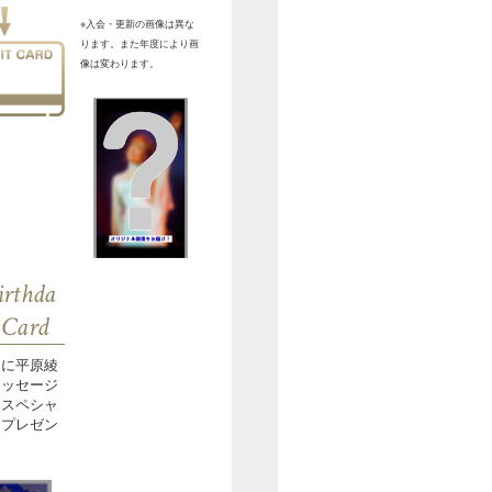
※入会・更新の画像は異な
ります。また年度により画
像は変わります。
irthda
 Card
日に平原綾
メッセージ
！スペシャ
をプレゼン