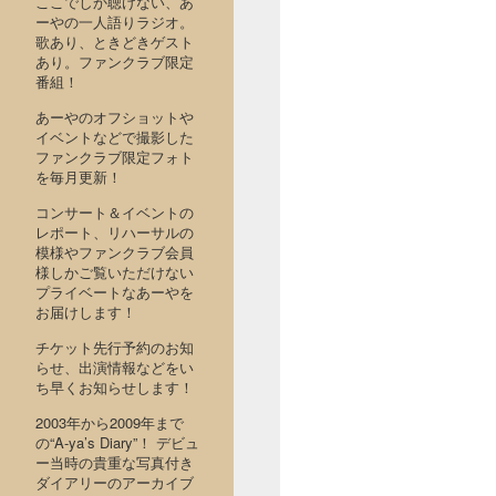
ここでしか聴けない、あ
ーやの一人語りラジオ。
歌あり、ときどきゲスト
あり。ファンクラブ限定
番組！
あーやのオフショットや
イベントなどで撮影した
ファンクラブ限定フォト
を毎月更新！
コンサート＆イベントの
レポート、リハーサルの
模様やファンクラブ会員
様しかご覧いただけない
プライベートなあーやを
お届けします！
チケット先行予約のお知
らせ、出演情報などをい
ち早くお知らせします！
2003年から2009年まで
の“A-ya’s Diary”！ デビュ
ー当時の貴重な写真付き
ダイアリーのアーカイブ