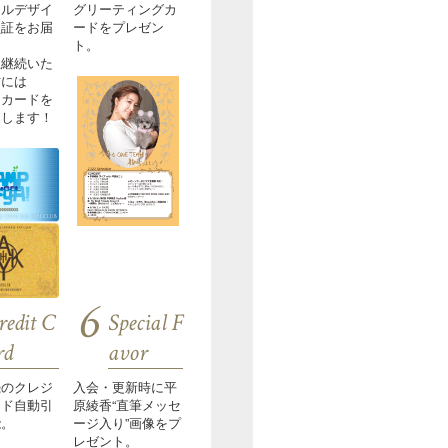
ナルデザイ
グリーティングカ
員証をお届
ードをプレゼン
ト。
上継続いた
方には
ドカードを
たします！
6
redit C
Special F
rd
avor
続のクレジ
入会・更新時に平
ード自動引
原綾香“直筆メッセ
能。
ージ入り”画像をプ
レゼント。