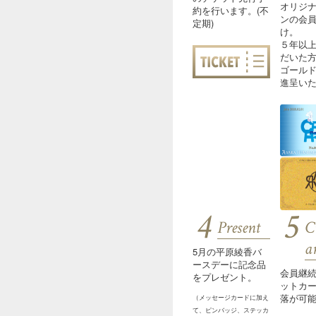
オリジ
約を行います。(不
ンの会
定期)
け。
５年以
だいた
ゴール
進呈い
4
5
Present
C
a
5月の平原綾香バ
ースデーに記念品
会員継
をプレゼント。
ットカ
落が可
（メッセージカードに加え
て、ピンバッジ、ステッカ