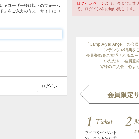
ログインページ
より、今までご利
ているユーザー様は以下のフォーム
て、ログインをお願い致します。
ド」をご入力のうえ、サイトにロ
「Camp A-ya! Angel
ンテンツや特典を
会員登録をご希望されるユー
いただき、会員登
皆様のご入会、心よ
会員限定
1
2
Ticket
M
s
ライブやイベント
のチケット先行予