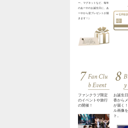
ー、マグネットなど、毎年
のあーやのお誕生日に、あ
ーやから逆プレゼントが届
きます！）
7
8
Fan Clu
B
b Event
y
ファンクラブ限定
お誕生
のイベントや旅行
香から
の開催！
が届く
ル画像
ト。