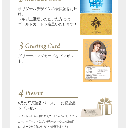
オリジナルデザインの会員証をお届
け。
５年以上継続いただいた方には
ゴールドカードを進呈いたします！
3
Greeting Card
グリーティングカードをプレゼン
ト。
4
Present
5月の平原綾香バースデーに記念品
をプレゼント。
（メッセージカードに加えて、ピンバッジ、ステッ
カー、マグネットなど、毎年のあーやのお誕生日
に、あーやから逆プレゼントが届きます！）