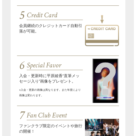
5
Credit Card
会員継続のクレジットカード自動引
落が可能。
6
Special Favor
入会・更新時に平原綾香“直筆メッ
セージ入り”画像をプレゼント。
※入会・更新の画像は異なります。また年度により
画像は変わります。
7
Fan Club Event
ファンクラブ限定のイベントや旅行
の開催！