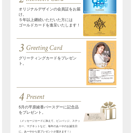
オリジナルデザインの会員証をお届
け。
５年以上継続いただいた方には
ゴールドカードを進呈いたします！
3
Greeting Card
グリーティングカードをプレゼン
ト。
4
Present
5月の平原綾香バースデーに記念品
をプレゼント。
（メッセージカードに加えて、ピンバッジ、ステッ
カー、マグネットなど、毎年のあーやのお誕生日
に、あーやから逆プレゼントが届きます！）