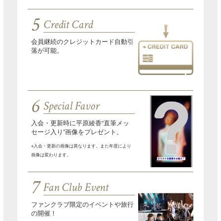
5
Credit Card
会員継続のクレジットカード自動引
落が可能。
6
Special Favor
入会・更新時に平原綾香“直筆メッ
セージ入り”画像をプレゼント。
※入会・更新の画像は異なります。また年度により
画像は変わります。
7
Fan Club Event
ファンクラブ限定のイベントや旅行
の開催！