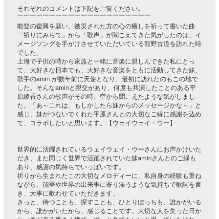
それぞれのコメントは下記をご覧ください。
￣￣￣￣￣￣￣￣￣￣￣￣￣￣￣￣￣￣￣￣￣
能登の復興を願い、被災された方の心の癒しを祈って書いた曲
「祈りにみちて」から「歌声」が聞こえてきた気がしたのは、イ
メージソングを手がけさせていただいている熊野古道を訪れた時
でした。
上海で子供の時から家族と一緒に音楽に親しんできた私にとっ
て、大好きな日本でも、大好きな音楽をともに活動してきた妹、
歌手のamin が数年前に天使となり、最初に訪れたのもこの地で
した。そんなaminと親交があり、何度も共演したことのある平
原綾香さんの歌声がその時、空から聞こえたような気がしまし
た。「あ～これは、もしかしたら妹からのメッセージかな～」と
感じ、妹がつないでくれた平原さんとの大切なご縁に感謝を込め
て、コラボしたいと思います。【ウェイウェイ・ウー】
世界的に活躍されているウェイウェイ・ウーさんにお声かけいた
だき、また同じく世界で活躍されていた妹aminさんとのご縁も
あり、感謝の気持ちでいっぱいです。
祈りから生まれたこの大切なメロディーに、私自身の経験も重ね
ながら、能登や世界の出来事に寄り添うような気持ちで歌詞を書
き、大事に歌わせていただきます。
きっと、待つことも、探すことも、ひとりぼっちも、誰かがいる
から、誰かがいたから、感じることです。大切な人を失った日か