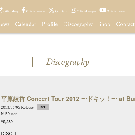
Official
Official
Official
Official
Official
Blog
Facebook
X
Instagram
YouTube
ews
Calendar
Profile
Discography
Shop
Contact
Discography
平原綾香 Concert Tour 2012 〜ドキッ！〜 at Bunk
2013/06/05 Release
DVD
MUBD-1044
¥5,280
DISC 1