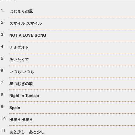
1
はじまりの風
2
スマイル スマイル
3
NOT A LOVE SONG
4
ナミダオト
5
あいたくて
6
いつも いつも
7
星つむぎの歌
8
Night in Tunisia
9
Spain
10
HUSH HUSH
11
あと少し あと少し