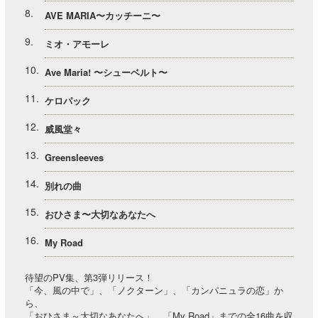
8
AVE MARIA〜カッチーニ〜
9
ミオ・アモーレ
10
Ave Maria! 〜シューベルト〜
11
ケロパック
12
威風堂々
13
Greensleeves
14
別れの曲
15
おひさま〜大切なあなたへ
16
My Road
待望のPV集、第3弾リリース！
「今、風の中で」、「ノクターン」、「カンパニュラの恋」か
ら、
「おひさま～大切なあなたへ」、「My Road」までの全16曲を収