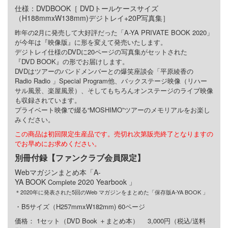
仕様：DVDBOOK［ DVDトールケースサイズ
（H188mmxW138mm)デジトレイ+20P写真集］
昨年の2月に発売して大好評だった「A-YA PRIVATE BOOK 2020」
が今年は『映像版』に形を変えて発売いたします。
デジトレイ仕様のDVDに20ページの写真集がセットされた
『DVD BOOK』の形でお届けします。
DVDはツアーのバンドメンバーとの爆笑座談会「平原綾香の
Radio Radio 」Special Program他、バックステージ映像（リハー
サル風景、楽屋風景）、そしてもちろんオンステージのライブ映像
も収録されています。
プライベート映像で綴る“MOSHIMO”ツアーのメモリアルをお楽し
みください。
この商品は初回限定生産品です。売切れ次第販売終了となりますの
でお早めにお求めください。
別冊付録【ファンクラブ会員限定】
Webマガジンまとめ本「A-
YA BOOK
2020 Yearbook 」
Complete
＊2020年に発表された5回のWeb マガジンをまとめた「保存版A-YA BOOK 」
・B5サイズ（H257mmxW182mm) 60ページ
価格： 1セット（DVD Book ＋まとめ本） 3,000円（税込/送料