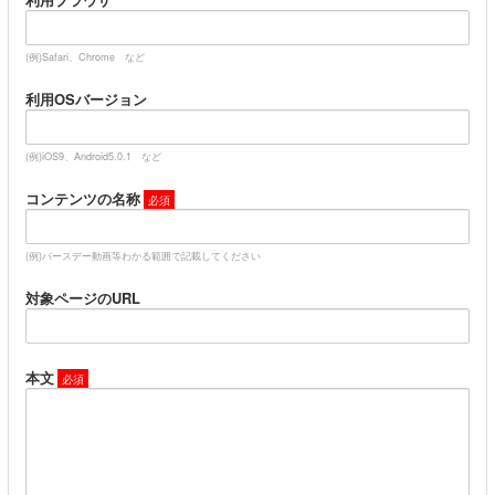
(例)Safari、Chrome など
利用OSバージョン
(例)iOS9、Android5.0.1 など
コンテンツの名称
(例)バースデー動画等わかる範囲で記載してください
対象ページのURL
本文