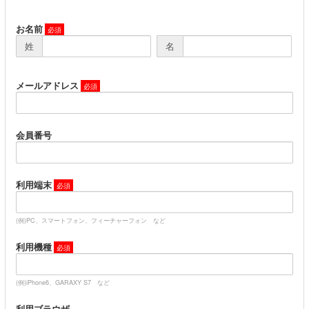
お名前
姓
名
メールアドレス
会員番号
利用端末
(例)PC、スマートフォン、フィーチャーフォン など
利用機種
(例)iPhone6、GARAXY S7 など
利用ブラウザ