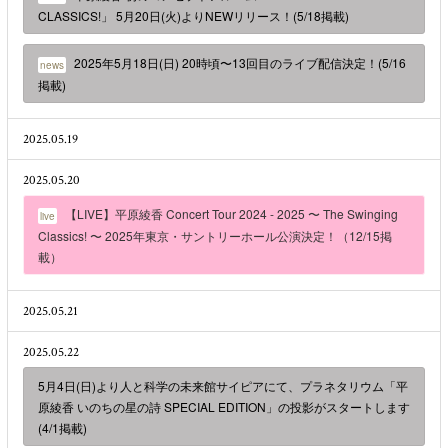
CLASSICS!」 5月20日(火)よりNEWリリース！(5/18掲載)
2025年5月18日(日) 20時頃〜13回目のライブ配信決定！(5/16
news
掲載)
2025.05.19
2025.05.20
【LIVE】平原綾香 Concert Tour 2024 - 2025 〜 The Swinging
live
Classics! 〜 2025年東京・サントリーホール公演決定！（12/15掲
載）
2025.05.21
2025.05.22
5月4日(日)より人と科学の未来館サイピアにて、プラネタリウム「平
原綾香 いのちの星の詩 SPECIAL EDITION」の投影がスタートします
(4/1掲載)