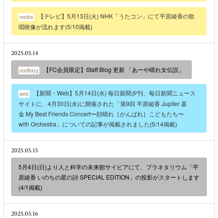
【テレビ】5月13日(火) NHK「うたコン」にて平原綾香の歌
media
唱映像が流れます(5/10掲載)
2025.05.14
【FC会員限定】Staff Blog 更新 「あーや晴れ女伝説」
staffblog
【新聞・Web】5月14日(水) 毎日新聞夕刊、毎日新聞ニュース
web
サイトに、4月30日(水)に開催された「第9回 平原綾香 Jupiter 基
金 My Best Friends Concert〜顔晴れ［がんばれ］こどもたち〜
with Orchestra」についての記事が掲載されました(5/14掲載)
2025.05.15
5月4日(日)より人と科学の未来館サイピアにて、プラネタリウム「平
原綾香 いのちの星の詩 SPECIAL EDITION」の投影がスタートします
(4/1掲載)
2025.05.16