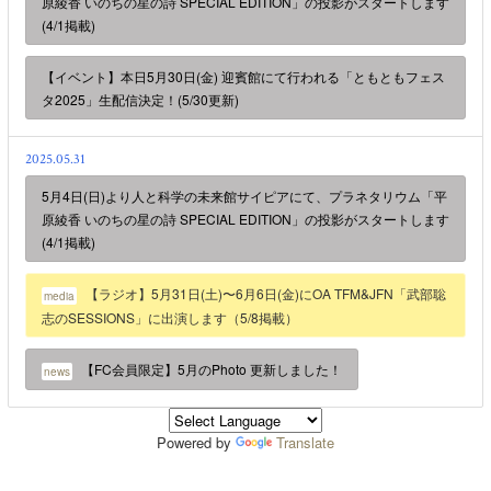
原綾香 いのちの星の詩 SPECIAL EDITION」の投影がスタートします
(4/1掲載)
【イベント】本日5月30日(金) 迎賓館にて行われる「ともともフェス
タ2025」生配信決定！(5/30更新)
2025.05.31
5月4日(日)より人と科学の未来館サイピアにて、プラネタリウム「平
原綾香 いのちの星の詩 SPECIAL EDITION」の投影がスタートします
(4/1掲載)
【ラジオ】5月31日(土)〜6月6日(金)にOA TFM&JFN「武部聡
media
志のSESSIONS」に出演します（5/8掲載）
【FC会員限定】5月のPhoto 更新しました！
news
Powered by
Translate