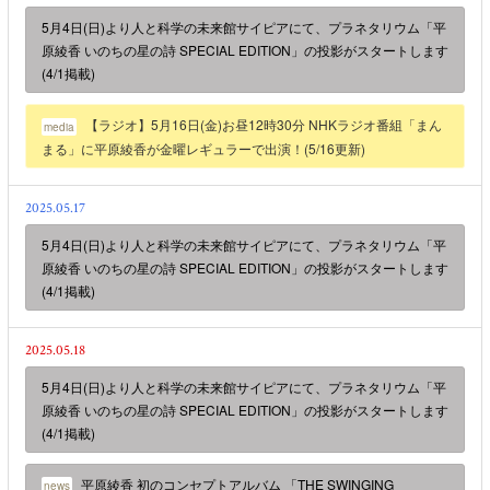
5月4日(日)より人と科学の未来館サイピアにて、プラネタリウム「平
原綾香 いのちの星の詩 SPECIAL EDITION」の投影がスタートします
(4/1掲載)
【ラジオ】5月16日(金)お昼12時30分 NHKラジオ番組「まん
media
まる」に平原綾香が金曜レギュラーで出演！(5/16更新)
2025.05.17
5月4日(日)より人と科学の未来館サイピアにて、プラネタリウム「平
原綾香 いのちの星の詩 SPECIAL EDITION」の投影がスタートします
(4/1掲載)
2025.05.18
5月4日(日)より人と科学の未来館サイピアにて、プラネタリウム「平
原綾香 いのちの星の詩 SPECIAL EDITION」の投影がスタートします
(4/1掲載)
平原綾香 初のコンセプトアルバム 「THE SWINGING
news