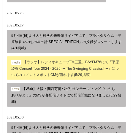
2025.05.28
2025.05.29
5月4日(日)より人と科学の未来館サイピアにて、プラネタリウム「平
原綾香 いのちの星の詩 SPECIAL EDITION」の投影がスタートします
(4/1掲載)
【ラジオ】レディオキューブFM三重／BAYFM78にて「平原
media
綾香 Concert Tour 2024 - 2025 〜 The Swinging Classics! 〜」につ
いてのコメントスポットCMが流れます(5/29掲載)
【Web】大阪・関西万博パビリオンテーマソング『いのち、
news
ありがとう』のMVが各配信サイトにて配信開始になりました(5/29掲
載)
2025.05.30
5月4日(日)より人と科学の未来館サイピアにて、プラネタリウム「平