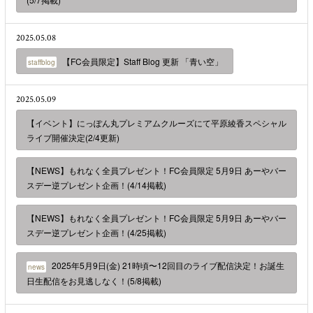
2025.05.08
【FC会員限定】Staff Blog 更新 「青い空」
staffblog
2025.05.09
【イベント】にっぽん丸プレミアムクルーズにて平原綾香スペシャル
ライブ開催決定(2/4更新)
【NEWS】もれなく全員プレゼント！FC会員限定 5月9日 あーやバー
スデー逆プレゼント企画！(4/14掲載)
【NEWS】もれなく全員プレゼント！FC会員限定 5月9日 あーやバー
スデー逆プレゼント企画！(4/25掲載)
2025年5月9日(金) 21時頃〜12回目のライブ配信決定！お誕生
news
日生配信をお見逃しなく！(5/8掲載)