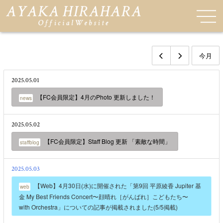
今月
2025.05.01
【FC会員限定】4月のPhoto 更新しました！
news
2025.05.02
【FC会員限定】Staff Blog 更新 「素敵な時間」
staffblog
2025.05.03
【Web】4月30日(水)に開催された「第9回 平原綾香 Jupiter 基
web
金 My Best Friends Concert〜顔晴れ［がんばれ］こどもたち〜
with Orchestra」についての記事が掲載されました(5/5掲載)