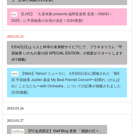
【LIVE】「久原本家 presents 福岡音楽祭 音恵～ONKEI～
live
2025」に平原綾香の出演が決定！(5/24更新)
2025.05.25
5月4日(日)より人と科学の未来館サイピアにて、プラネタリウム「平
原綾香 いのちの星の詩 SPECIAL EDITION」の投影がスタートします
(4/1掲載)
【Web】Yahoo! ニュースに、4月30日(水)に開催された「第9
web
回 平原綾香 Jupiter 基金 My Best Friends Concert〜顔晴れ［がんば
れ］こどもたち〜with Orchestra」についての記事が掲載されました
(5/25掲載)
2025.05.26
2025.05.27
【FC会員限定】Staff Blog 更新 「感謝の日々」
staffblog