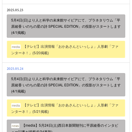
2025.05.23
5月4日(日)より人と科学の未来館サイピアにて、プラネタリウム「平
原綾香 いのちの星の詩 SPECIAL EDITION」の投影がスタートします
(4/1掲載)
【テレビ】出演情報「おかあさんといっしょ」人形劇「ファ
media
ンターネ！」(5/20掲載)
2025.05.24
5月4日(日)より人と科学の未来館サイピアにて、プラネタリウム「平
原綾香 いのちの星の詩 SPECIAL EDITION」の投影がスタートします
(4/1掲載)
【テレビ】出演情報「おかあさんといっしょ」人形劇「ファ
media
ンターネ！」(5/21掲載)
【media】5月24日(土)西日本新聞朝刊に平原綾香のインタビ
news
ュー記事が掲載(5/24更新)