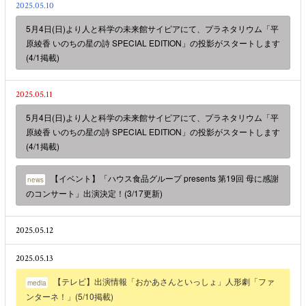
2025.05.10
5月4日(日)より人と科学の未来館サイピアにて、プラネタリウム「平
原綾香 いのちの星の詩 SPECIAL EDITION」の投影がスタートします
(4/1掲載)
2025.05.11
5月4日(日)より人と科学の未来館サイピアにて、プラネタリウム「平
原綾香 いのちの星の詩 SPECIAL EDITION」の投影がスタートします
(4/1掲載)
【イベント】「ハウス食品グループ presents 第19回 母に感謝
news
のコンサート」出演決定！(3/17更新)
2025.05.12
2025.05.13
【テレビ】出演情報「おかあさんといっしょ」人形劇「ファ
media
ンターネ！」(5/10掲載)