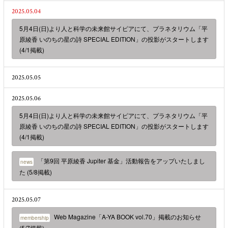
2025.05.04
5月4日(日)より人と科学の未来館サイピアにて、プラネタリウム「平
原綾香 いのちの星の詩 SPECIAL EDITION」の投影がスタートします
(4/1掲載)
2025.05.05
2025.05.06
5月4日(日)より人と科学の未来館サイピアにて、プラネタリウム「平
原綾香 いのちの星の詩 SPECIAL EDITION」の投影がスタートします
(4/1掲載)
「第9回 平原綾香 Jupiter 基金」活動報告をアップいたしまし
news
た (5/8掲載)
2025.05.07
Web Magazine「A-YA BOOK vol.70」掲載のお知らせ
membership
(5/7掲載)