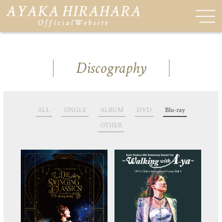
Discography
ALL
SINGLE
ALBUM
DVD
Blu-ray
OTHER