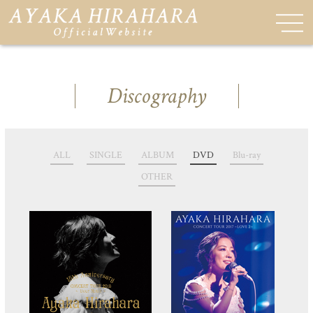
Discography
ALL
SINGLE
ALBUM
DVD
Blu-ray
OTHER