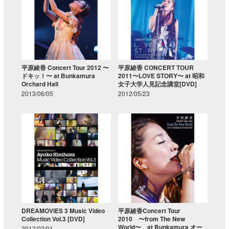
平原綾香 Concert Tour 2012 〜
平原綾香 CONCERT TOUR
ドキッ！〜 at Bunkamura
2011〜LOVE STORY〜 at 昭和
Orchard Hall
女子大学人見記念講堂[DVD]
2013/06/05
2012/05/23
DREAMOVIES 3 Music Video
平原綾香Concert Tour
Collection Vol.3 [DVD]
2010 〜from The New
World〜 at Bunkamura オー
2012/02/01