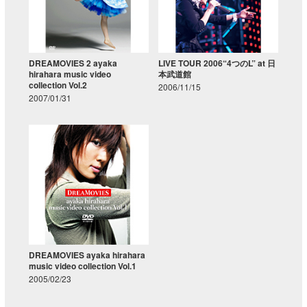
DREAMOVIES 2 ayaka
LIVE TOUR 2006“4つのL” at 日
hirahara music video
本武道館
collection Vol.2
2006/11/15
2007/01/31
DREAMOVIES ayaka hirahara
music video collection Vol.1
2005/02/23