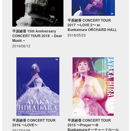
平原綾香 CONCERT TOUR
2017 〜LOVE 2〜 at
Bunkamura ORCHARD HALL
平原綾香 15th Anniversary
2018/05/23
CONCERT TOUR 2018 ～Dear
Music～
2019/06/12
平原綾香 CONCERT TOUR
平原綾香 CONCERT TOUR
2016 〜LOVE〜
2015 〜Prayer〜＠
Bunkamuraオーチャードホール
2017/04/26